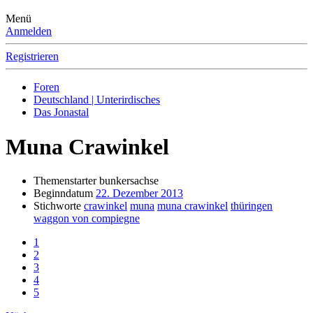
Menü
Anmelden
Registrieren
Foren
Deutschland | Unterirdisches
Das Jonastal
Muna Crawinkel
Themenstarter
bunkersachse
Beginndatum
22. Dezember 2013
Stichworte
crawinkel
muna
muna crawinkel
thüringen
waggon von compiegne
1
2
3
4
5