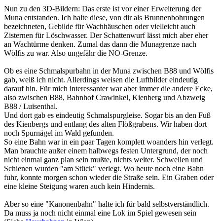
Nun zu den 3D-Bildern: Das erste ist vor einer Erweiterung der
Muna entstanden. Ich halte diese, von dir als Brunnenbohrungen
bezeichneten, Gebilde für Wachhäuschen oder vielleicht auch
Zisternen für Löschwasser. Der Schattenwurf lässt mich aber eher
an Wachtürme denken. Zumal das dann die Munagrenze nach
Wölfis zu war. Also ungefähr die NO-Grenze.
Ob es eine Schmalspurbahn in der Muna zwischen B88 und Wölfis
gab, weiß ich nicht. Allerdings weisen die Luftbilder eindeutig
darauf hin. Für mich interessanter war aber immer die andere Ecke,
also zwischen B88, Bahnhof Crawinkel, Kienberg und Abzweig
B88 / Luisenthal.
Und dort gab es eindeutig Schmalspurgleise. Sogar bis an den Fuß
des Kienbergs und entlang des alten Flößgrabens. Wir haben dort
noch Spurnägel im Wald gefunden.
So eine Bahn war in ein paar Tagen komplett woanders hin verlegt.
Man brauchte außer einem halbwegs festen Untergrund, der noch
nicht einmal ganz plan sein mußte, nichts weiter. Schwellen und
Schienen wurden "am Stück" verlegt. Wo heute noch eine Bahn
fuhr, konnte morgen schon wieder die Straße sein. Ein Graben oder
eine kleine Steigung waren auch kein Hindernis.
Aber so eine "Kanonenbahn" halte ich für bald selbstverständlich.
Da muss ja noch nicht einmal eine Lok im Spiel gewesen sein