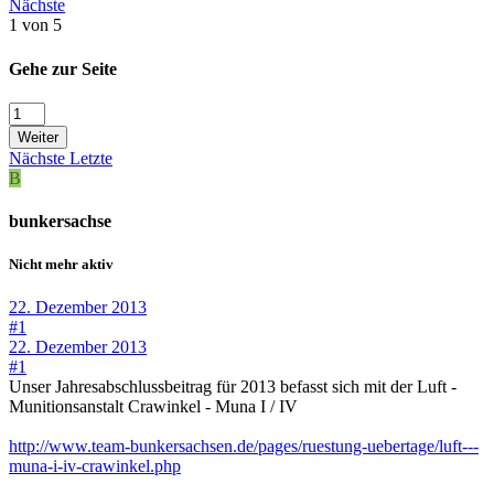
Nächste
1 von 5
Gehe zur Seite
Weiter
Nächste
Letzte
B
bunkersachse
Nicht mehr aktiv
22. Dezember 2013
#1
22. Dezember 2013
#1
Unser Jahresabschlussbeitrag für 2013 befasst sich mit der Luft -
Munitionsanstalt Crawinkel - Muna I / IV
http://www.team-bunkersachsen.de/pages/ruestung-uebertage/luft---
muna-i-iv-crawinkel.php