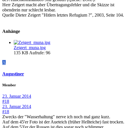
Herr Zeigert macht aber Übertragungsfehler und die Skizze ist
obendrein nur schlecht lesbar.
Quelle Dieter Zeigert "Hitlers letztes Refugium ?", 2003, Seite 104.
Anhänge
Zeigert_muna.jpg
135 KB
Aufrufe: 96
A
Augustiner
Member
23. Januar 2014
#18
23. Januar 2014
#18
Zwecks der "Wasserhaltung" nerve ich noch mal ganz kurz.
Auf dem 45'er Foto ist der Aueteich (früher Hellteiche) fast trocken.
Auf dem 53'er der Russen ist dies sogar noch schlimmer.