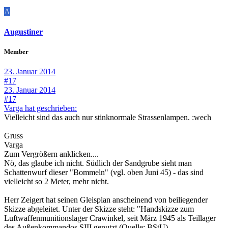
A
Augustiner
Member
23. Januar 2014
#17
23. Januar 2014
#17
Varga hat geschrieben:
Vielleicht sind das auch nur stinknormale Strassenlampen. :wech
Gruss
Varga
Zum Vergrößern anklicken....
Nö, das glaube ich nicht. Südlich der Sandgrube sieht man
Schattenwurf dieser "Bommeln" (vgl. oben Juni 45) - das sind
vielleicht so 2 Meter, mehr nicht.
Herr Zeigert hat seinen Gleisplan anscheinend von beiliegender
Skizze abgeleitet. Unter der Skizze steht: "Handskizze zum
Luftwaffenmunitionslager Crawinkel, seit März 1945 als Teillager
des Außenkommandos SIII genutzt (Quelle: BStU).