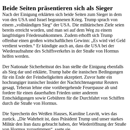
Beide Seiten präsentieren sich als Sieger
Nach der Einigung erklärten sich beide Seiten zum Sieger in dem
von den USA und Israel begonnenen Krieg. Trump sprach von
einem „vollständigen Sieg“ der USA. Die militärischen Ziele seien
bereits erreicht worden, und man sei auf dem Weg zu einem
langfristigen Friedensabkommen. Zudem erhofft sich Trump
offenbar einen großen wirtschaftlichen Gewinn: „Es wird viel Geld
verdient werden.“ Er kündigte auch an, dass die USA bei der
Wiederaufnahme des Schiffsverkehrs in der Straße von Hormus
helfen werden.
Der Nationale Sicherheitsrat des Iran stellte die Einigung ebenfalls
als Sieg dar und erklärte, Trump habe die iranischen Bedingungen
für ein Ende der Feindseligkeiten akzeptiert. Zuvor hatte ein
hochrangiger iranischer Insider der Nachrichtenagentur Reuters
gesagt, Teheran lehne eine vorübergehende Feuerpause ab und
fordere für einen dauerhaften Frieden unter anderem
Entschädigungen sowie Gebühren für die Durchfahrt von Schiffen
durch die Straße von Hormus.
Die Sprecherin des Weißen Hauses, Karoline Leavitt, wies das
zurück. „Die Wahrheit ist, dass Präsident Trump und unser starkes
Militär den Iran dazu gebracht haben, der Wiederöffnung der Straße
von Hormus zuzustimmen“, sagte sie.