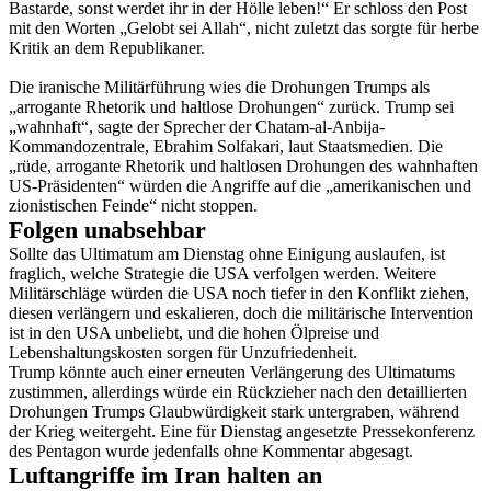
Bastarde, sonst werdet ihr in der Hölle leben!“ Er schloss den Post
mit den Worten „Gelobt sei Allah“, nicht zuletzt das sorgte für herbe
Kritik an dem Republikaner.
Die iranische Militärführung wies die Drohungen Trumps als
„arrogante Rhetorik und haltlose Drohungen“ zurück. Trump sei
„wahnhaft“, sagte der Sprecher der Chatam-al-Anbija-
Kommandozentrale, Ebrahim Solfakari, laut Staatsmedien. Die
„rüde, arrogante Rhetorik und haltlosen Drohungen des wahnhaften
US-Präsidenten“ würden die Angriffe auf die „amerikanischen und
zionistischen Feinde“ nicht stoppen.
Folgen unabsehbar
Sollte das Ultimatum am Dienstag ohne Einigung auslaufen, ist
fraglich, welche Strategie die USA verfolgen werden. Weitere
Militärschläge würden die USA noch tiefer in den Konflikt ziehen,
diesen verlängern und eskalieren, doch die militärische Intervention
ist in den USA unbeliebt, und die hohen Ölpreise und
Lebenshaltungskosten sorgen für Unzufriedenheit.
Trump könnte auch einer erneuten Verlängerung des Ultimatums
zustimmen, allerdings würde ein Rückzieher nach den detaillierten
Drohungen Trumps Glaubwürdigkeit stark untergraben, während
der Krieg weitergeht. Eine für Dienstag angesetzte Pressekonferenz
des Pentagon wurde jedenfalls ohne Kommentar abgesagt.
Luftangriffe im Iran halten an