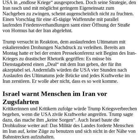
USA in „endlose Kriege“ ausgesprochen. Doch seine Strategie, den
Iran rasch und mit möglichst geringem Eigeneinsatz zum
Nachgeben zu zwingen, scheint augenscheinlich nicht zu fruchten.
Einen Vorschlag für eine 45-tägige Waffenruhe mit parallel
laufenden Friedensverhandlungen samt einer Öffnung der Straße
von Hormus hat der Iran abgelehnt.
Trump versucht in Reaktion, dem auslaufenden Ultimatum mit
eskalierenden Drohungen Nachdruck zu verleihen. Bereits am
Montag hatte er bei der ersten Pressekonferenz seit Beginn des Iran-
Krieges zu drastischer Rhetorik gegriffen: Es müsse bis
Dienstagabend einen „Deal“ mit dem Iran geben, der für ihn
akzeptabel sei. Andernfalls würden die USA vier Stunden nach
Auslaufen des Ultimatums jede Brücke und jedes Kraftwerke im
Iran zerstören. Er wolle aber nicht, dass es so weit komme.
Israel warnt Menschen im Iran vor
Zugsfahrten
Kritikerinnen und Kritikern zufolge würde Trump Kriegsverbrechen
begehen, wenn die USA zivile Kraftwerke angreifen. Trump sagte
dazu, das mache ihm „keine Sorgen“. Auch Israel baute die
Drohkulisse weiter auf: Das Militär des Landes forderte Menschen
im Iran auf, keine Züge zu benutzen und sich nicht in der Nähe von
Bahnstrecken aufzuhalten.