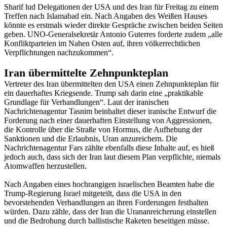
Sharif lud Delegationen der USA und des Iran für Freitag zu einem
Treffen nach Islamabad ein. Nach Angaben des Weißen Hauses
könnte es erstmals wieder direkte Gespräche zwischen beiden Seiten
geben. UNO-Generalsekretär Antonio Guterres forderte zudem „alle
Konfliktparteien im Nahen Osten auf, ihren völkerrechtlichen
Verpflichtungen nachzukommen“.
Iran übermittelte Zehnpunkteplan
Vertreter des Iran übermittelten den USA einen Zehnpunkteplan für
ein dauerhaftes Kriegsende. Trump sah darin eine „praktikable
Grundlage für Verhandlungen“. Laut der iranischen
Nachrichtenagentur Tasnim beinhaltet dieser iranische Entwurf die
Forderung nach einer dauerhaften Einstellung von Aggressionen,
die Kontrolle über die Straße von Hormus, die Aufhebung der
Sanktionen und die Erlaubnis, Uran anzureichern. Die
Nachrichtenagentur Fars zählte ebenfalls diese Inhalte auf, es hieß
jedoch auch, dass sich der Iran laut diesem Plan verpflichte, niemals
Atomwaffen herzustellen.
Nach Angaben eines hochrangigen israelischen Beamten habe die
Trump-Regierung Israel mitgeteilt, dass die USA in den
bevorstehenden Verhandlungen an ihren Forderungen festhalten
würden. Dazu zähle, dass der Iran die Urananreicherung einstellen
und die Bedrohung durch ballistische Raketen beseitigen müsse.