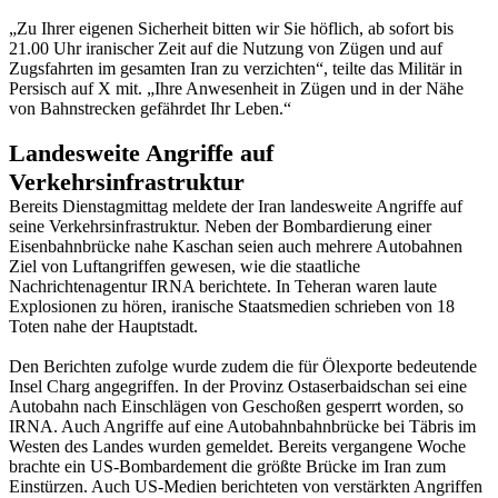
„Zu Ihrer eigenen Sicherheit bitten wir Sie höflich, ab sofort bis
21.00 Uhr iranischer Zeit auf die Nutzung von Zügen und auf
Zugsfahrten im gesamten Iran zu verzichten“, teilte das Militär in
Persisch auf X mit. „Ihre Anwesenheit in Zügen und in der Nähe
von Bahnstrecken gefährdet Ihr Leben.“
Landesweite Angriffe auf
Verkehrsinfrastruktur
Bereits Dienstagmittag meldete der Iran landesweite Angriffe auf
seine Verkehrsinfrastruktur. Neben der Bombardierung einer
Eisenbahnbrücke nahe Kaschan seien auch mehrere Autobahnen
Ziel von Luftangriffen gewesen, wie die staatliche
Nachrichtenagentur IRNA berichtete. In Teheran waren laute
Explosionen zu hören, iranische Staatsmedien schrieben von 18
Toten nahe der Hauptstadt.
Den Berichten zufolge wurde zudem die für Ölexporte bedeutende
Insel Charg angegriffen. In der Provinz Ostaserbaidschan sei eine
Autobahn nach Einschlägen von Geschoßen gesperrt worden, so
IRNA. Auch Angriffe auf eine Autobahnbahnbrücke bei Täbris im
Westen des Landes wurden gemeldet. Bereits vergangene Woche
brachte ein US-Bombardement die größte Brücke im Iran zum
Einstürzen. Auch US-Medien berichteten von verstärkten Angriffen