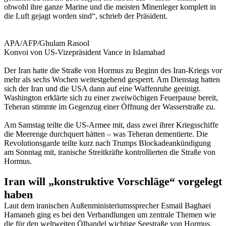
obwohl ihre ganze Marine und die meisten Minenleger komplett in
die Luft gejagt worden sind“, schrieb der Präsident.
APA/AFP/Ghulam Rasool
Konvoi von US-Vizepräsident Vance in Islamabad
Der Iran hatte die Straße von Hormus zu Beginn des Iran-Kriegs vor
mehr als sechs Wochen weitestgehend gesperrt. Am Dienstag hatten
sich der Iran und die USA dann auf eine Waffenruhe geeinigt.
Washington erklärte sich zu einer zweiwöchigen Feuerpause bereit,
Teheran stimmte im Gegenzug einer Öffnung der Wasserstraße zu.
Am Samstag teilte die US-Armee mit, dass zwei ihrer Kriegsschiffe
die Meerenge durchquert hätten – was Teheran dementierte. Die
Revolutionsgarde teilte kurz nach Trumps Blockadeankündigung
am Sonntag mit, iranische Streitkräfte kontrollierten die Straße von
Hormus.
Iran will „konstruktive Vorschläge“ vorgelegt
haben
Laut dem iranischen Außenministeriumssprecher Esmail Baghaei
Hamaneh ging es bei den Verhandlungen um zentrale Themen wie
die für den weltweiten Ölhandel wichtige Seestraße von Hormus,