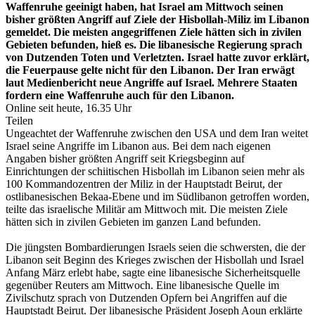
Waffenruhe geeinigt haben, hat Israel am Mittwoch seinen
bisher größten Angriff auf Ziele der Hisbollah-Miliz im Libanon
gemeldet. Die meisten angegriffenen Ziele hätten sich in zivilen
Gebieten befunden, hieß es. Die libanesische Regierung sprach
von Dutzenden Toten und Verletzten. Israel hatte zuvor erklärt,
die Feuerpause gelte nicht für den Libanon. Der Iran erwägt
laut Medienbericht neue Angriffe auf Israel. Mehrere Staaten
fordern eine Waffenruhe auch für den Libanon.
Online seit heute, 16.35 Uhr
Teilen
Ungeachtet der Waffenruhe zwischen den USA und dem Iran weitet
Israel seine Angriffe im Libanon aus. Bei dem nach eigenen
Angaben bisher größten Angriff seit Kriegsbeginn auf
Einrichtungen der schiitischen Hisbollah im Libanon seien mehr als
100 Kommandozentren der Miliz in der Hauptstadt Beirut, der
ostlibanesischen Bekaa-Ebene und im Südlibanon getroffen worden,
teilte das israelische Militär am Mittwoch mit. Die meisten Ziele
hätten sich in zivilen Gebieten im ganzen Land befunden.
Die jüngsten Bombardierungen Israels seien die schwersten, die der
Libanon seit Beginn des Krieges zwischen der Hisbollah und Israel
Anfang März erlebt habe, sagte eine libanesische Sicherheitsquelle
gegenüber Reuters am Mittwoch. Eine libanesische Quelle im
Zivilschutz sprach von Dutzenden Opfern bei Angriffen auf die
Hauptstadt Beirut. Der libanesische Präsident Joseph Aoun erklärte