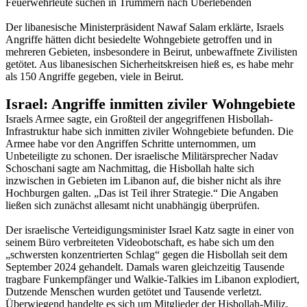
Feuerwehrleute suchen in Trümmern nach Überlebenden
Der libanesische Ministerpräsident Nawaf Salam erklärte, Israels
Angriffe hätten dicht besiedelte Wohngebiete getroffen und in
mehreren Gebieten, insbesondere in Beirut, unbewaffnete Zivilisten
getötet. Aus libanesischen Sicherheitskreisen hieß es, es habe mehr
als 150 Angriffe gegeben, viele in Beirut.
Israel: Angriffe inmitten ziviler Wohngebiete
Israels Armee sagte, ein Großteil der angegriffenen Hisbollah-
Infrastruktur habe sich inmitten ziviler Wohngebiete befunden. Die
Armee habe vor den Angriffen Schritte unternommen, um
Unbeteiligte zu schonen. Der israelische Militärsprecher Nadav
Schoschani sagte am Nachmittag, die Hisbollah halte sich
inzwischen in Gebieten im Libanon auf, die bisher nicht als ihre
Hochburgen galten. „Das ist Teil ihrer Strategie.“ Die Angaben
ließen sich zunächst allesamt nicht unabhängig überprüfen.
Der israelische Verteidigungsminister Israel Katz sagte in einer von
seinem Büro verbreiteten Videobotschaft, es habe sich um den
„schwersten konzentrierten Schlag“ gegen die Hisbollah seit dem
September 2024 gehandelt. Damals waren gleichzeitig Tausende
tragbare Funkempfänger und Walkie-Talkies im Libanon explodiert,
Dutzende Menschen wurden getötet und Tausende verletzt.
Überwiegend handelte es sich um Mitglieder der Hisbollah-Miliz,