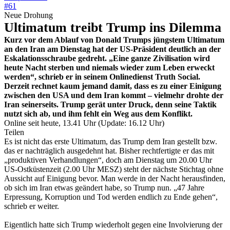
#61
Neue Drohung
Ultimatum treibt Trump ins Dilemma
Kurz vor dem Ablauf von Donald Trumps jüngstem Ultimatum
an den Iran am Dienstag hat der US-Präsident deutlich an der
Eskalationsschraube gedreht. „Eine ganze Zivilisation wird
heute Nacht sterben und niemals wieder zum Leben erweckt
werden“, schrieb er in seinem Onlinedienst Truth Social.
Derzeit rechnet kaum jemand damit, dass es zu einer Einigung
zwischen den USA und dem Iran kommt – vielmehr drohte der
Iran seinerseits. Trump gerät unter Druck, denn seine Taktik
nutzt sich ab, und ihm fehlt ein Weg aus dem Konflikt.
Online seit heute, 13.41 Uhr (Update: 16.12 Uhr)
Teilen
Es ist nicht das erste Ultimatum, das Trump dem Iran gestellt bzw.
das er nachträglich ausgedehnt hat. Bisher rechtfertigte er das mit
„produktiven Verhandlungen“, doch am Dienstag um 20.00 Uhr
US-Ostküstenzeit (2.00 Uhr MESZ) steht der nächste Stichtag ohne
Aussicht auf Einigung bevor. Man werde in der Nacht herausfinden,
ob sich im Iran etwas geändert habe, so Trump nun. „47 Jahre
Erpressung, Korruption und Tod werden endlich zu Ende gehen“,
schrieb er weiter.
Eigentlich hatte sich Trump wiederholt gegen eine Involvierung der