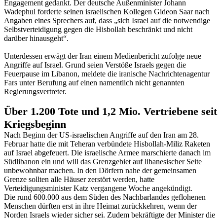
Engagement gedankt. Der deutsche Außenminister Johann
Wadephul forderte seinen israelischen Kollegen Gideon Saar nach
Angaben eines Sprechers auf, dass „sich Israel auf die notwendige
Selbstverteidigung gegen die Hisbollah beschränkt und nicht
darüber hinausgeht“.
Unterdessen erwägt der Iran einem Medienbericht zufolge neue
Angriffe auf Israel. Grund seien Verstöße Israels gegen die
Feuerpause im Libanon, meldete die iranische Nachrichtenagentur
Fars unter Berufung auf einen namentlich nicht genannten
Regierungsvertreter.
Über 1.200 Tote und 1,2 Mio. Vertriebene seit
Kriegsbeginn
Nach Beginn der US-israelischen Angriffe auf den Iran am 28.
Februar hatte die mit Teheran verbündete Hisbollah-Miliz Raketen
auf Israel abgefeuert. Die israelische Armee marschierte danach im
Südlibanon ein und will das Grenzgebiet auf libanesischer Seite
unbewohnbar machen. In den Dörfern nahe der gemeinsamen
Grenze sollten alle Häuser zerstört werden, hatte
Verteidigungsminister Katz vergangene Woche angekündigt.
Die rund 600.000 aus dem Süden des Nachbarlandes geflohenen
Menschen dürften erst in ihre Heimat zurückkehren, wenn der
Norden Israels wieder sicher sei. Zudem bekräftigte der Minister die