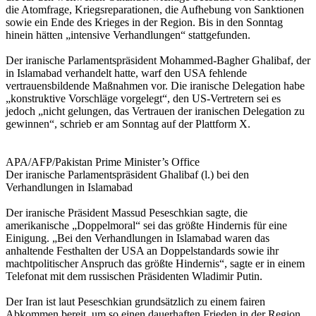
die Atomfrage, Kriegsreparationen, die Aufhebung von Sanktionen
sowie ein Ende des Krieges in der Region. Bis in den Sonntag
hinein hätten „intensive Verhandlungen“ stattgefunden.
Der iranische Parlamentspräsident Mohammed-Bagher Ghalibaf, der
in Islamabad verhandelt hatte, warf den USA fehlende
vertrauensbildende Maßnahmen vor. Die iranische Delegation habe
„konstruktive Vorschläge vorgelegt“, den US-Vertretern sei es
jedoch „nicht gelungen, das Vertrauen der iranischen Delegation zu
gewinnen“, schrieb er am Sonntag auf der Plattform X.
APA/AFP/Pakistan Prime Minister’s Office
Der iranische Parlamentspräsident Ghalibaf (l.) bei den
Verhandlungen in Islamabad
Der iranische Präsident Massud Peseschkian sagte, die
amerikanische „Doppelmoral“ sei das größte Hindernis für eine
Einigung. „Bei den Verhandlungen in Islamabad waren das
anhaltende Festhalten der USA an Doppelstandards sowie ihr
machtpolitischer Anspruch das größte Hindernis“, sagte er in einem
Telefonat mit dem russischen Präsidenten Wladimir Putin.
Der Iran ist laut Peseschkian grundsätzlich zu einem fairen
Abkommen bereit, um so einen dauerhaften Frieden in der Region