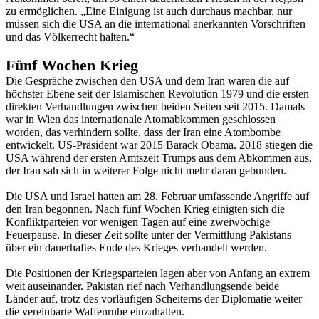
zu ermöglichen. „Eine Einigung ist auch durchaus machbar, nur
müssen sich die USA an die international anerkannten Vorschriften
und das Völkerrecht halten.“
Fünf Wochen Krieg
Die Gespräche zwischen den USA und dem Iran waren die auf
höchster Ebene seit der Islamischen Revolution 1979 und die ersten
direkten Verhandlungen zwischen beiden Seiten seit 2015. Damals
war in Wien das internationale Atomabkommen geschlossen
worden, das verhindern sollte, dass der Iran eine Atombombe
entwickelt. US-Präsident war 2015 Barack Obama. 2018 stiegen die
USA während der ersten Amtszeit Trumps aus dem Abkommen aus,
der Iran sah sich in weiterer Folge nicht mehr daran gebunden.
Die USA und Israel hatten am 28. Februar umfassende Angriffe auf
den Iran begonnen. Nach fünf Wochen Krieg einigten sich die
Konfliktparteien vor wenigen Tagen auf eine zweiwöchige
Feuerpause. In dieser Zeit sollte unter der Vermittlung Pakistans
über ein dauerhaftes Ende des Krieges verhandelt werden.
Die Positionen der Kriegsparteien lagen aber von Anfang an extrem
weit auseinander. Pakistan rief nach Verhandlungsende beide
Länder auf, trotz des vorläufigen Scheiterns der Diplomatie weiter
die vereinbarte Waffenruhe einzuhalten.