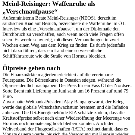
Meinl-Reisinger: Waffenruhe als
„Verschnaufpause“
Außenministerin Beate Meinl-Reisinger (NEOS), derzeit im
saudischen Riad auf Besuch, bezeichnete die Waffenruhe im Ö1-
Interview als eine „Verschnaufpause“, um der Diplomatie den
Durchbruch zu verschaffen, auch wenn noch viele Fragen offen
seien. Es werde schwierig, mit diesen Verhandlungen in zwei
Wochen einen Weg aus dem Krieg zu finden. Es dürfe jedenfalls
nicht dazu führen, dass ein Land eine so wesentliche
Schifffahrtsroute wie die Straße von Hormus blockiert.
Ölpreise geben nach
Die Finanzmärkte reagierten erleichtert auf die vereinbarte
Feuerpause. Die Börsenkurse in Ostasien stiegen, während die
Ölpreise deutlich nachgaben. Der Preis für ein Fass Öl der Nordsee-
Sorte Brent mit Lieferung im Juni sank um 16 Prozent auf rund 79
Euro.
Zuvor hatte Weltbank-Präsident Ajay Banga gewarnt, der Krieg
werde das globale Wirtschaftswachstum bremsen und die Inflation
anheizen. Die US-Energiebehörde EIA schätzte zudem, dass die
Kraftstoffpreise selbst nach einer Wiederöffnung der Meerenge von
Hormus noch monatelang hoch bleiben könnten. Auch der
Weltverband der Fluggesellschaften (IATA) rechnet damit, dass es
Monate dauern werde, bis sich die Versorgung mit Kerosin wieder