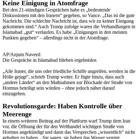
Keine Einigung in Atomfrage
Bei den 21-stündigen Gesprächen habe es „bedeutende
Diskussionen mit den Iranern“ gegeben, so Vance. „Das ist die gute
Nachricht. Die schlechte Nachricht ist, dass wir zu keiner Einigung
gekommen sind.“ Auch Trump zufolge waren die Verhandlungen in
Islamabad „gut“ verlaufen. Es habe „Einigungen in den meisten
Punkten gegeben“ – allerdings nicht in der Atomfrage.
AP/Anjum Naveed
Die Gespräche in Islamabad blieben ergebnislos
„Alle Iraner, die uns oder friedliche Schiffe angreifen, werden in die
Hölle gejagt“, schrieb Trump weiter. Er fügte hinzu, dass auch
„andere Länder“ an den Maßnahmen zur Blockade der Straße von
Hormus beteiligt sein würden – ohne jedoch näher darauf
einzugehen.
Revolutionsgarde: Haben Kontrolle über
Meerenge
In einem weiteren Beitrag auf der Plattform warf Trump dem Iran
vor, die Öffnung der für den Welthandel wichtigen Straße von
Hormus angekündigt und dann das Versprechen „wissentlich“ nicht
gehalten zu haben. „Sie sagen, sie haben das Wasser vemint,