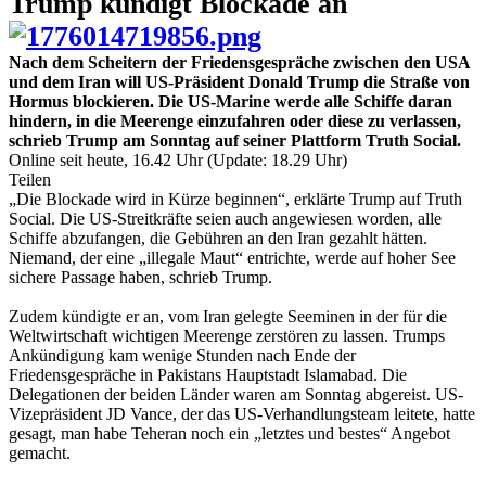
Trump kündigt Blockade an
Nach dem Scheitern der Friedensgespräche zwischen den USA
und dem Iran will US-Präsident Donald Trump die Straße von
Hormus blockieren. Die US-Marine werde alle Schiffe daran
hindern, in die Meerenge einzufahren oder diese zu verlassen,
schrieb Trump am Sonntag auf seiner Plattform Truth Social.
Online seit heute, 16.42 Uhr (Update: 18.29 Uhr)
Teilen
„Die Blockade wird in Kürze beginnen“, erklärte Trump auf Truth
Social. Die US-Streitkräfte seien auch angewiesen worden, alle
Schiffe abzufangen, die Gebühren an den Iran gezahlt hätten.
Niemand, der eine „illegale Maut“ entrichte, werde auf hoher See
sichere Passage haben, schrieb Trump.
Zudem kündigte er an, vom Iran gelegte Seeminen in der für die
Weltwirtschaft wichtigen Meerenge zerstören zu lassen. Trumps
Ankündigung kam wenige Stunden nach Ende der
Friedensgespräche in Pakistans Hauptstadt Islamabad. Die
Delegationen der beiden Länder waren am Sonntag abgereist. US-
Vizepräsident JD Vance, der das US-Verhandlungsteam leitete, hatte
gesagt, man habe Teheran noch ein „letztes und bestes“ Angebot
gemacht.