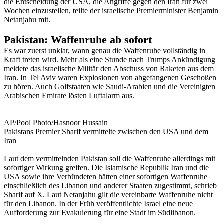
die Entscheidung der USA, die Angriffe gegen den Iran für zwei
Wochen einzustellen, teilte der israelische Premierminister Benjamin
Netanjahu mit.
Pakistan: Waffenruhe ab sofort
Es war zuerst unklar, wann genau die Waffenruhe vollständig in
Kraft treten wird. Mehr als eine Stunde nach Trumps Ankündigung
meldete das israelische Militär den Abschuss von Raketen aus dem
Iran. In Tel Aviv waren Explosionen von abgefangenen Geschoßen
zu hören. Auch Golfstaaten wie Saudi-Arabien und die Vereinigten
Arabischen Emirate lösten Luftalarm aus.
AP/Pool Photo/Hasnoor Hussain
Pakistans Premier Sharif vermittelte zwischen den USA und dem
Iran
Laut dem vermittelnden Pakistan soll die Waffenruhe allerdings mit
sofortiger Wirkung greifen. Die Islamische Republik Iran und die
USA sowie ihre Verbündeten hätten einer sofortigen Waffenruhe
einschließlich des Libanon und anderer Staaten zugestimmt, schrieb
Sharif auf X. Laut Netanjahu gilt die vereinbarte Waffenruhe nicht
für den Libanon. In der Früh veröffentlichte Israel eine neue
Aufforderung zur Evakuierung für eine Stadt im Südlibanon.