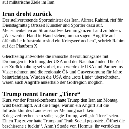
auf militärische Ziele im Iran.
Iran droht zurück
Der stellvertretende Sportminister des Iran, Aliresa Rahimi, rief für
Dienstagmittag Ortszeit Künstler und Sportler dazu auf,
Menschenketten an Stromkraftwerken im ganzen Land zu bilden.
„Wir werden Hand in Hand stehen, um zu sagen: Angriffe auf
öffentliche Infrastruktur sind ein Kriegsverbrechen“, schrieb Rahimi
auf der Plattform X.
Gleichzeitig antwortete die iranische Revolutionsgarde mit
Drohungen in Richtung der USA und der Nachbarländer. Die Zeit
der Zurückhaltung sei vorbei, man werde die USA und Partner ins
Visier nehmen und die regionale Öl- und Gasversorgung für Jahre
beinträchtigen. Würden die USA eine „rote Linie“ überschreiten,
wären auch Angriffe außerhalb der Golfregion möglich.
Trump nennt Iraner „Tiere“
Kurz vor der Pressekonferenz hatte Trump den Iran am Montag
wüst beschimpft. Auf die Frage, warum ein Angriff auf die
Infrastruktur des Landes seiner Meinung nach kein
Kriegsverbrechen sein solle, sagte Trump, weil „sie Tiere“ seien.
Einen Tag zuvor hatte Trump auf Truth Social gepostet: „Öffnet die
beschissene (‚fuckin’‘, Anm.) Straße von Hormus, ihr verrückten