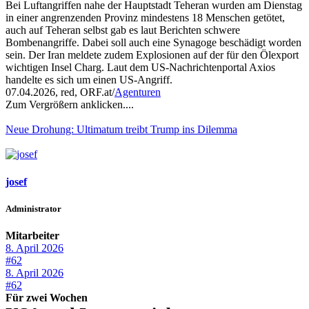
Bei Luftangriffen nahe der Hauptstadt Teheran wurden am Dienstag
in einer angrenzenden Provinz mindestens 18 Menschen getötet,
auch auf Teheran selbst gab es laut Berichten schwere
Bombenangriffe. Dabei soll auch eine Synagoge beschädigt worden
sein. Der Iran meldete zudem Explosionen auf der für den Ölexport
wichtigen Insel Charg. Laut dem US-Nachrichtenportal Axios
handelte es sich um einen US-Angriff.
07.04.2026, red, ORF.at/
Agenturen
Zum Vergrößern anklicken....
Neue Drohung: Ultimatum treibt Trump ins Dilemma
josef
Administrator
Mitarbeiter
8. April 2026
#62
8. April 2026
#62
Für zwei Wochen