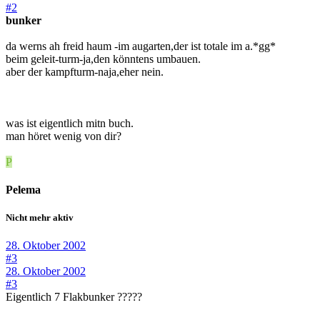
#2
bunker
da werns ah freid haum -im augarten,der ist totale im a.*gg*
beim geleit-turm-ja,den könntens umbauen.
aber der kampfturm-naja,eher nein.
was ist eigentlich mitn buch.
man höret wenig von dir?
P
Pelema
Nicht mehr aktiv
28. Oktober 2002
#3
28. Oktober 2002
#3
Eigentlich 7 Flakbunker ?????