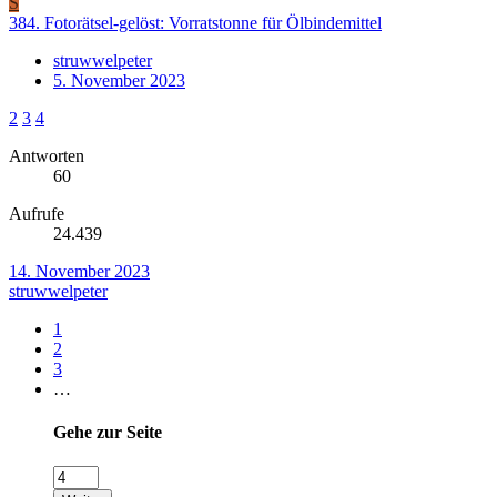
S
384. Fotorätsel-gelöst: Vorratstonne für Ölbindemittel
struwwelpeter
5. November 2023
2
3
4
Antworten
60
Aufrufe
24.439
14. November 2023
struwwelpeter
1
2
3
…
Gehe zur Seite