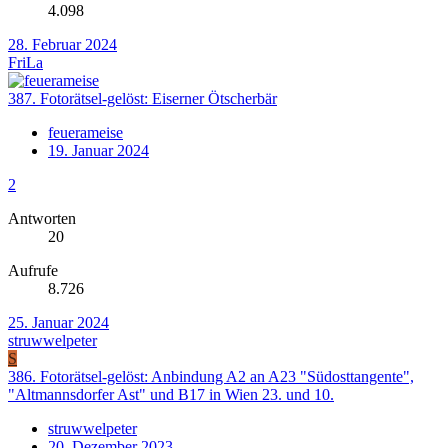
4.098
28. Februar 2024
FriLa
387. Fotorätsel-gelöst: Eiserner Ötscherbär
feuerameise
19. Januar 2024
2
Antworten
20
Aufrufe
8.726
25. Januar 2024
struwwelpeter
S
386. Fotorätsel-gelöst: Anbindung A2 an A23 "Südosttangente",
"Altmannsdorfer Ast" und B17 in Wien 23. und 10.
struwwelpeter
20. Dezember 2023